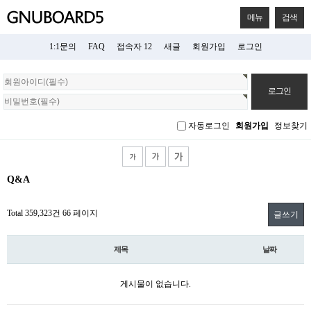
메뉴
검색
1:1문의
FAQ
접속자 12
새글
회원가입
로그인
회
원
로
그
자동로그인
회원가입
정보찾기
인
Q&A
Total 359,323건
66 페이지
글쓰기
제목
날짜
게시물이 없습니다.