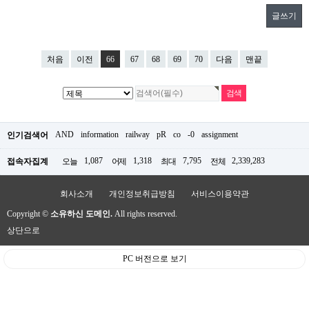
글쓰기
처음
이전
66
67
68
69
70
다음
맨끝
AND
information
railway
pR
co
-0
assignment
인기검색어
1,087
1,318
7,795
2,339,283
접속자집계
오늘
어제
최대
전체
회사소개
개인정보취급방침
서비스이용약관
Copyright ©
소유하신 도메인.
All rights reserved.
상단으로
PC 버전으로 보기